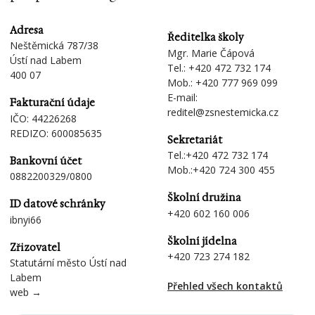
Adresa
Ředitelka školy
Neštěmická 787/38
Mgr. Marie Čápová
Ústí nad Labem
Tel.:
+420 472 732 174
400 07
Mob.:
+420 777 969 099
E-mail:
Fakturační údaje
reditel@zsnestemicka.cz
IČO: 44226268
REDIZO: 600085635
Sekretariát
Tel.:
+420 472 732 174
Bankovní účet
Mob.:
+420 724 300 455
0882200329/0800
Školní družina
ID datové schránky
+420 602 160 006
ibnyi66
Školní jídelna
Zřizovatel
+420 723 274 182
Statutární město Ústí nad
Labem
Přehled všech kontaktů
web →