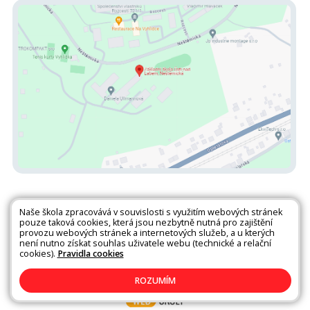
Naše škola zpracovává v souvislosti s využitím webových stránek
pouze taková cookies, která jsou nezbytně nutná pro zajištění
provozu webových stránek a internetových služeb, a u kterých
není nutno získat souhlas uživatele webu (technické a relační
Všechna práva vyhrazena. Copyright © 2026 |
Mapa stránek
|
Kontakty
cookies).
Pravidla cookies
|
Přihlásit
|
Prohlášení o přístupnosti
|
Pravidla COOKIES
|
GDPR
ROZUMÍM