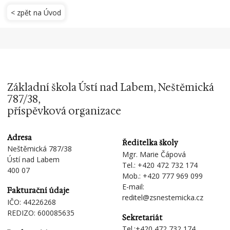
< zpět na Úvod
Základní škola Ústí nad Labem, Neštěmická
787/38,
příspěvková organizace
Adresa
Ředitelka školy
Neštěmická 787/38
Mgr. Marie Čápová
Ústí nad Labem
Tel.:
+420 472 732 174
400 07
Mob.:
+420 777 969 099
E-mail:
Fakturační údaje
reditel@zsnestemicka.cz
IČO: 44226268
REDIZO: 600085635
Sekretariát
Tel.:
+420 472 732 174