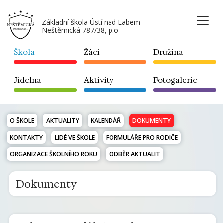
Základní škola Ústí nad Labem
Neštěmická 787/38, p.o
Škola
Žáci
Družina
Jídelna
Aktivity
Fotogalerie
O ŠKOLE
AKTUALITY
KALENDÁŘ
DOKUMENTY
KONTAKTY
LIDÉ VE ŠKOLE
FORMULÁŘE PRO RODIČE
ORGANIZACE ŠKOLNÍHO ROKU
ODBĚR AKTUALIT
Dokumenty