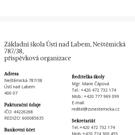
Základní škola Ústí nad Labem, Neštěmická
787/38,
příspěvková organizace
Adresa
Ředitelka školy
Neštěmická 787/38
Mgr. Marie Čápová
Ústí nad Labem
Tel.:
+420 472 732 174
400 07
Mob.:
+420 777 969 099
E-mail:
Fakturační údaje
reditel@zsnestemicka.cz
IČO: 44226268
REDIZO: 600085635
Sekretariát
Tel.:
+420 472 732 174
Bankovní účet
Mob.:
+420 724 300 455