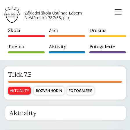
Základní škola Ústí nad Labem
Neštěmická 787/38, p.o
Škola
Žáci
Družina
Jídelna
Aktivity
Fotogalerie
Třída 7.B
AKTUALITY
ROZVRH HODIN
FOTOGALERIE
Aktuality