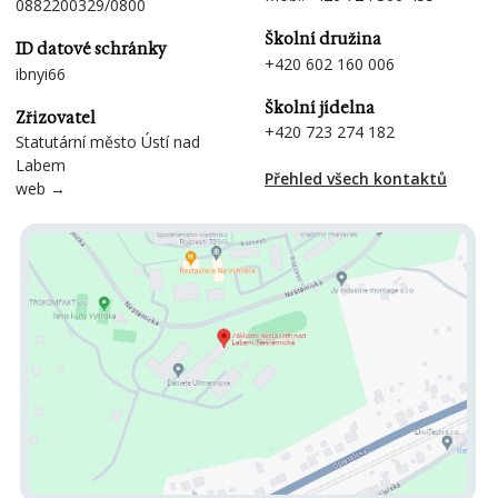
0882200329/0800
Školní družina
ID datové schránky
+420 602 160 006
ibnyi66
Školní jídelna
Zřizovatel
+420 723 274 182
Statutární město Ústí nad
Labem
Přehled všech kontaktů
web →