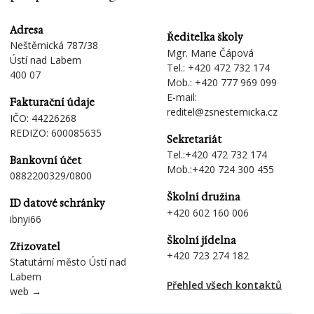
Adresa
Ředitelka školy
Neštěmická 787/38
Mgr. Marie Čápová
Ústí nad Labem
Tel.:
+420 472 732 174
400 07
Mob.:
+420 777 969 099
E-mail:
Fakturační údaje
reditel@zsnestemicka.cz
IČO: 44226268
REDIZO: 600085635
Sekretariát
Tel.:
+420 472 732 174
Bankovní účet
Mob.:
+420 724 300 455
0882200329/0800
Školní družina
ID datové schránky
+420 602 160 006
ibnyi66
Školní jídelna
Zřizovatel
+420 723 274 182
Statutární město Ústí nad
Labem
Přehled všech kontaktů
web →