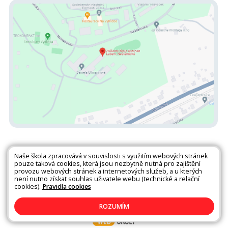
Naše škola zpracovává v souvislosti s využitím webových stránek
pouze taková cookies, která jsou nezbytně nutná pro zajištění
provozu webových stránek a internetových služeb, a u kterých
není nutno získat souhlas uživatele webu (technické a relační
Všechna práva vyhrazena. Copyright © 2026 |
Mapa stránek
|
Kontakty
cookies).
Pravidla cookies
|
Přihlásit
|
Prohlášení o přístupnosti
|
Pravidla COOKIES
|
GDPR
ROZUMÍM