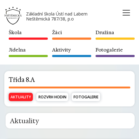
Základní škola Ústí nad Labem
Neštěmická 787/38, p.o
Škola
Žáci
Družina
Jídelna
Aktivity
Fotogalerie
Třída 8.A
AKTUALITY
ROZVRH HODIN
FOTOGALERIE
Aktuality