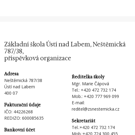
Základní škola Ústí nad Labem, Neštěmická
787/38,
příspěvková organizace
Adresa
Ředitelka školy
Neštěmická 787/38
Mgr. Marie Čápová
Ústí nad Labem
Tel.:
+420 472 732 174
400 07
Mob.:
+420 777 969 099
E-mail:
Fakturační údaje
reditel@zsnestemicka.cz
IČO: 44226268
REDIZO: 600085635
Sekretariát
Tel.:
+420 472 732 174
Bankovní účet
Mob.:
+420 724 300 455