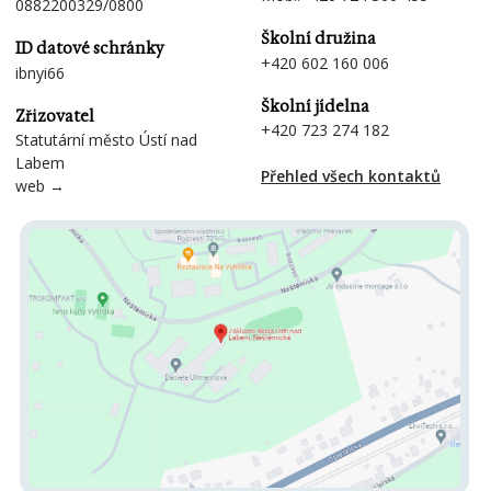
0882200329/0800
Školní družina
ID datové schránky
+420 602 160 006
ibnyi66
Školní jídelna
Zřizovatel
+420 723 274 182
Statutární město Ústí nad
Labem
Přehled všech kontaktů
web →