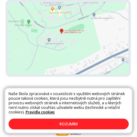
Naše škola zpracovává v souvislosti s využitím webových stránek
pouze taková cookies, která jsou nezbytně nutná pro zajištění
provozu webových stránek a internetových služeb, a u kterých
není nutno získat souhlas uživatele webu (technické a relační
Všechna práva vyhrazena. Copyright © 2026 |
Mapa stránek
|
Kontakty
cookies).
Pravidla cookies
|
Přihlásit
|
Prohlášení o přístupnosti
|
Pravidla COOKIES
|
GDPR
ROZUMÍM