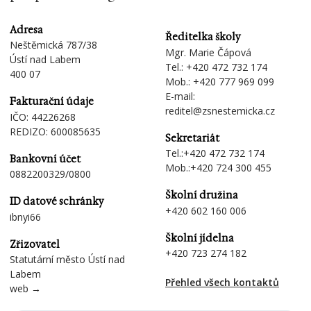
Adresa
Ředitelka školy
Neštěmická 787/38
Mgr. Marie Čápová
Ústí nad Labem
Tel.:
+420 472 732 174
400 07
Mob.:
+420 777 969 099
E-mail:
Fakturační údaje
reditel@zsnestemicka.cz
IČO: 44226268
REDIZO: 600085635
Sekretariát
Tel.:
+420 472 732 174
Bankovní účet
Mob.:
+420 724 300 455
0882200329/0800
Školní družina
ID datové schránky
+420 602 160 006
ibnyi66
Školní jídelna
Zřizovatel
+420 723 274 182
Statutární město Ústí nad
Labem
Přehled všech kontaktů
web →