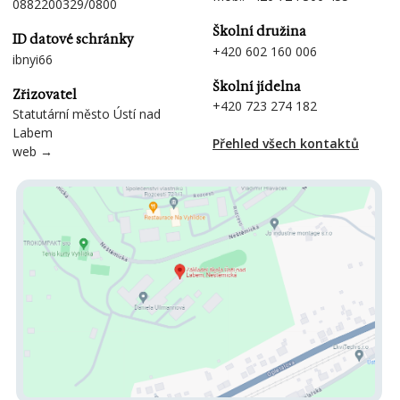
0882200329/0800
Školní družina
ID datové schránky
+420 602 160 006
ibnyi66
Školní jídelna
Zřizovatel
+420 723 274 182
Statutární město Ústí nad
Labem
Přehled všech kontaktů
web →