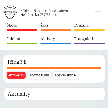
Základní škola Ústí nad Labem
Neštěmická 787/38, p.o
Škola
Žáci
Družina
Jídelna
Aktivity
Fotogalerie
Třída 3.B
AKTUALITY
FOTOGALERIE
ROZVRH HODIN
Aktuality