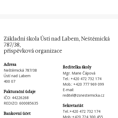
Základní škola Ústí nad Labem, Neštěmická
787/38,
příspěvková organizace
Adresa
Ředitelka školy
Neštěmická 787/38
Mgr. Marie Čápová
Ústí nad Labem
Tel.:
+420 472 732 174
400 07
Mob.:
+420 777 969 099
E-mail:
Fakturační údaje
reditel@zsnestemicka.cz
IČO: 44226268
REDIZO: 600085635
Sekretariát
Tel.:
+420 472 732 174
Bankovní účet
Mob.:
+420 724 300 455